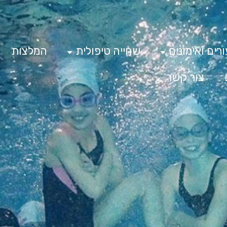
רים ואימונים
שחייה טיפולית
המלצות
צור קשר
1 ילדים השתתפו
 שהתקיים ב