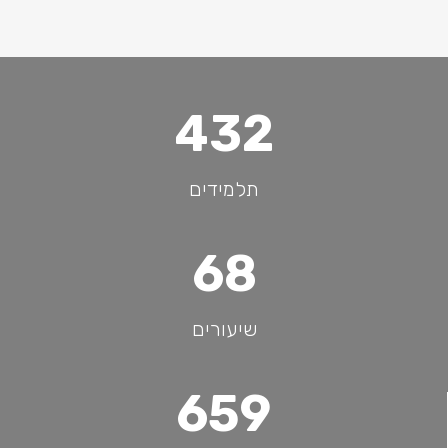
480
תלמידים
75
שיעורים
732