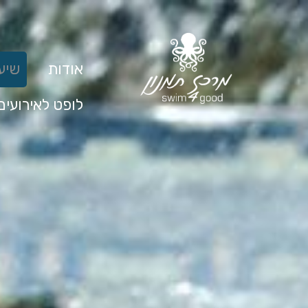
אודות
שיעו
לופט לאירועים
קב