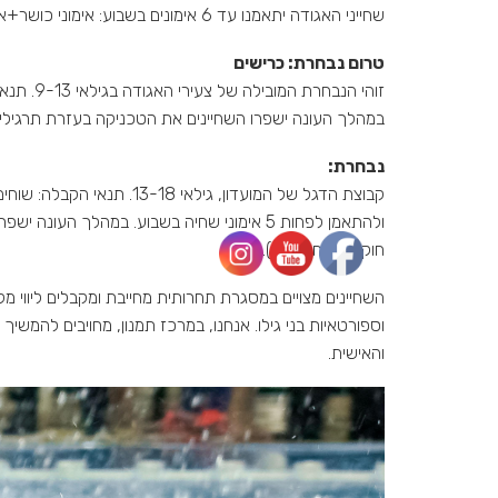
שחייני האגודה יתאמנו עד 6 אימונים בשבוע: אימוני כושר+אימוני בריכה. משך האימונים כשעה וחצי עד שעתיים וחצי.
טרום נבחרת: כרישים
זוהי הנבחרת המובילה של צעירי האגודה בגילאי 9-13. תנאי הקבלה: שוחים את ארבעת הסגנונות, שוחים כ-1.5 ק"מ באימון ומיועדים לעלות לנבחרת.
במהלך העונה ישפרו השחיינים את הטכניקה בעזרת תרגילי סגנון
נבחרת:
קבוצת הדגל של המועדון, 
ולהתאמן לפחות 5 אימוני שחיה בשבוע. במהלך ה
חוקים בשחייה וכו').
השחיינים מצויים במסגרת תחרותית מחייבת ומקבלים ליווי מק
וספורטאיות בני גילו. אנחנו, במרכז תמנון, מחויבים להמ
והאישית.