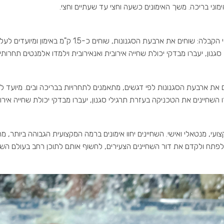
, יעברו מבדקי יכולת שחייה אירובית ואנאירובית וילמדו אלמנטים תחרותיים (זי
גילאי 13-18. תנאי הקבלה: שוחים את ארבעת הסגנונות לפי דגשים, מתאמנים לתחרויות בבריכה 
עונה ישפרו השחיינים את הטכניקה בעזרת תרגילי סגנון, יעברו מבדקי יכולת שחייה אי
צועי, מנטאלי ואישי. השחיינים יחוו אימונים ברמה המקצועית הגבוהה ביותר, 
שיך לפתח ולקדם את דור השחיינים הצעירים, לחשוף אותם לתוכן רחב בעולם ה