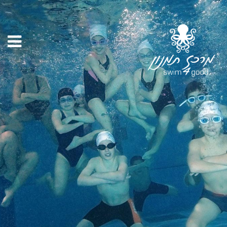
נמשכת
ההרשמה
לקבוצות
השחייה
למבוגרים בסניף