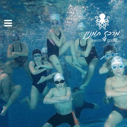
נמשכת
ההרשמה
לקבוצות
השחייה
למבוגרים בסניף