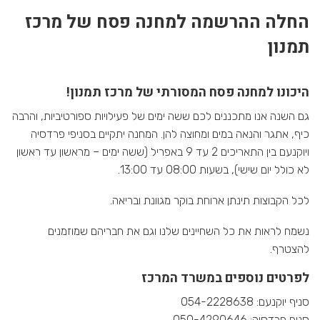
החלה ההרשמה למחנה פסח של מרכז
תמנון
היכונו למחנה פסח המסורתי של מרכז תמנון!
גם השנה אנו מתכננים לכם ששה ימים של פעילויות ספורטיביות, והרבה
כיף, אתגר והנאה במים ומחוצה להן. המחנה יתקיים בסניפי פרדסיה
ויוקנעם בין התאריכים 2 עד 9 באפריל (ששה ימים – מראשון עד ראשון
לא כולל יום שישי), בשעות 08:00 עד 13:00.
לכל הקבוצות תינתן ארוחת בוקר מגוונת ובריאה.
נשמח לראות את כל השחיינים שלנו וגם את חבריהם שמוזמנים
להצטרף.
לפרטים נוספים במשרד המרכז
סניף יוקנעם: 054-2228638
סניף פרדסיה: 050-4290646