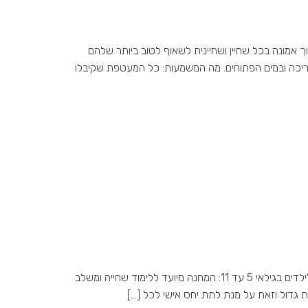
השחייה: מרכז תמנון הוקם מתוך אמונה בכל שחיין ושחיינית לשאוף לטוב ביותר שלהם
בבריכה ובמים הפתוחים. מה המשמעות: כל המעטפת שקיבלו
במהלך החופשות של בתי הספר, בחגים ובקיץ, מקיים מרכז תמנון לשחייה מחנות אימונים לגילאים השונים וברמות השונות. מחנה צעירים לילדים בגילאי 5 עד 11: המחנה מיועד ללימוד שחייה ומשלב
וות גדול וזאת על מנת לתת יחס אישי לכל […]