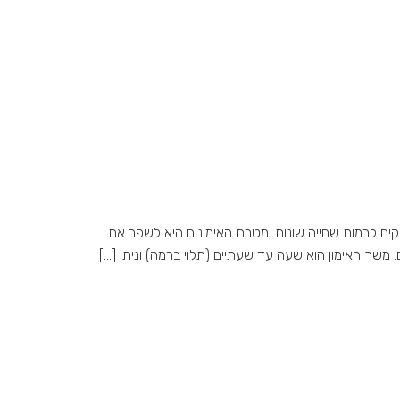
ים לילדים המסוגלים לשחות בריכת שחייה (25 מטר) ללא אביזרים. מספר השחיינים בקבוצה נע בין 10 ל-16 המחולקים לרמות שחייה שונות. מטרת האימונים היא לשפר את
 משך האימון הוא שעה עד שעתיים (תלוי ברמה) וניתן […]