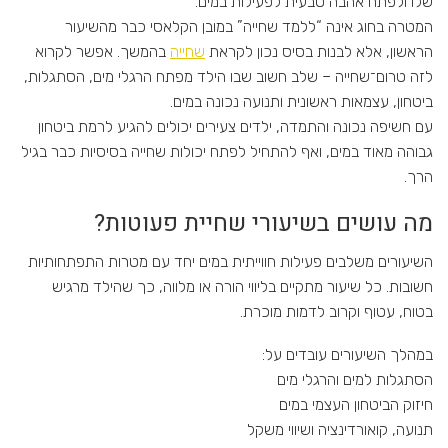
שלו ולפתח אהבה טבעית לפעילות במים.
המטרה בחוג אינה “ללמד שחייה” במובן הקלאסי כבר מהשיעור
הראשון, אלא לבנות בסיס נכון לקראת
שחייה
בהמשך. אפשר לקרוא
לזה טרום־שחייה – שלב חשוב שבו הילד מפתח הרגלי מים, הסתגלות,
ביטחון, עצמאות ראשונית ותנועה נכונה במים.
עם חשיפה נכונה והתמדה, ילדים צעירים יכולים להגיע לרמת ביטחון
גבוהה מאוד במים, ואף להתחיל לפתח יכולות שחייה בסיסיות כבר בגיל
הרך.
מה עושים בשיעורי שחיית פעוטות?
השיעורים משלבים פעילות חווייתית במים יחד עם מטרות התפתחותיות
חשובות. כל שיעור מתקיים בליווי הורה או מלווה, כך שהילד מרגיש
בטוח, עטוף וקרוב לדמות מוכרת.
במהלך השיעורים עובדים על:
הסתגלות למים והרגלי מים
חיזוק הביטחון העצמי במים
תנועה, קואורדינציה ושיווי משקל