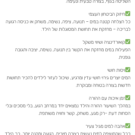
השליטה בגוף, בצורה טבעית ונעימה.
חיזוק הביטחון העצמי
כל הצלחה קטנה במים – תנועה, ציפה, נשימה, משחק או כניסה רגועה
לבריכה – מחזקת את תחושת המסוגלות של הילד.
קואורדינציה ושיווי משקל
הפעילות במים מחזקת את הקשר בין תנועה, נשימה, יציבה ותגובה
גופנית.
ויסות חושי
המים יוצרים גירוי חושי עדין ומרגיע, שיכול לעזור לילדים להכיר תחושות
חדשות בצורה בטוחה ומבוקרת.
זמן איכות עם ההורה
במהלך השיעור ההורה והילד נמצאים יחד במרחב רגוע, בלי מסכים ובלי
הסחות דעת -רק מגע, משחק, קשר וחוויה משותפת.
אהבה למים מגיל צעיר
ככל שהחשיפה למים נעשית בצורה חיובית, רגועה ומהנה יותר, כך הילד